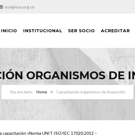
oua@oua.org.uy
INICIO
INSTITUCIONAL
SER SOCIO
ACREDITAR
CIÓN ORGANISMOS DE I
Home
Capacitación organismos de inspección
bo la capacitación «Norma UNIT-ISO/IEC 17020:2012 –