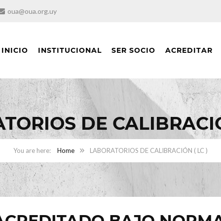
oua@oua.org.uy
INICIO
INSTITUCIONAL
SER SOCIO
ACREDITAR
TORIOS DE CALIBRACIÓN
Home
LABORATORIOS DE CALIBRACIÓN ( LC )
ACREDITADO BAJO NORMA