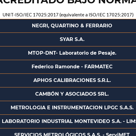
UNIT-ISO/IEC 17025:2017 (equivalente a ISO/IEC 17025:2017)
NEGRI, QUARTINO & FERRARIO
SYAR S.A.
MTOP-DNT- Laboratorio de Pesaje.
Federico Ramonde - FARMATEC
APHOS CALIBRACIONES S.R.L.
CAMBÓN Y ASOCIADOS SRL.
METROLOGIA E INSTRUMENTACION LPGC S.A.S.
LABORATORIO INDUSTRIAL MONTEVIDEO S.A. - LIM
SERVICIOS METROLÓGICOS S.A.S. - ServiMET